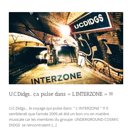
U.C.Didgs… ça pulse dans « L’INTERZONE » !!!
U.C.Didgs... le voyage qui pulse dans " L'INTERZONE " !!! Il
semblerait que l’année 2009 ait été un bon cru en matière
musicale car les membres du groupe UNDERGROUND COSMIC
DIDGS se rencontraient [...]