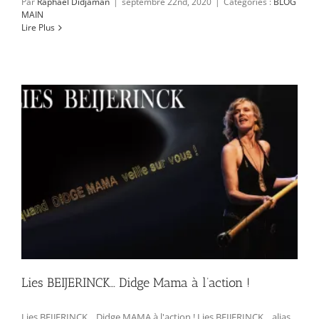
Par
Raphael Didjaman
|
septembre 22nd, 2020
|
Catégories :
BLOG
MAIN
Lire Plus
Lies BEIJERINCK… Didge Mama à l’action !
Lies BEIJERINCK... Didge MAMA à l'action ! Lies BEIJERINCK... alias