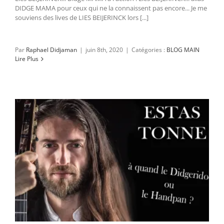
DIDGE MAMA pour ceux qui ne la connaissent pas encore... Je me
souviens des lives de LIES BEIJERINCK lors [...]
Par
Raphael Didjaman
|
juin 8th, 2020
|
Catégories :
BLOG MAIN
Lire Plus