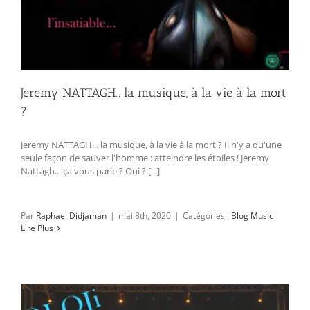
Jeremy NATTAGH… la musique, à la vie à la mort
?
Jeremy NATTAGH... la musique, à la vie à la mort ? Il n'y a qu'une
seule façon de sauver l'homme : atteindre les étoiles ! Jeremy
Nattagh... ça vous parle ? Oui ? [...]
Par
Raphael Didjaman
|
mai 8th, 2020
|
Catégories :
Blog Music
Lire Plus