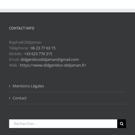
CONTACT INFO
Raphaël Didjaman
Téléphone :
06 23 77 63 15
Mobile :
+33 623 776 315
Email:
didgeridoodidjaman@gmail.com
Web :
https://www.didgeridoo-didjaman.fr/
Mentions Légales
Contact
Rechercher: