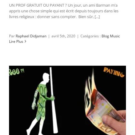
UN PROF GRATUIT OU PAYANT ? Un jour, un ami Barman m’a
appris une chose simple qui est écrit depuis toujours dans les
livres religieux : donner sans compter. Bien sûr, [...]
Par
Raphael Didjaman
|
avril 5th, 2020
|
Catégories :
Blog Music
Lire Plus