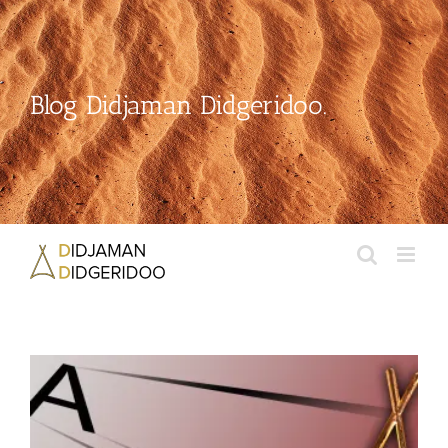
Passer
au
contenu
Blog Didjaman Didgeridoo.