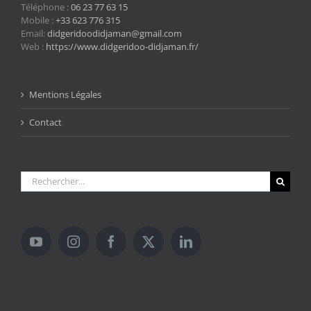
Téléphone :
06 23 77 63 15
Mobile :
+33 623 776 315
Email:
didgeridoodidjaman@gmail.com
Web :
https://www.didgeridoo-didjaman.fr/
Mentions Légales
Contact
Rechercher: