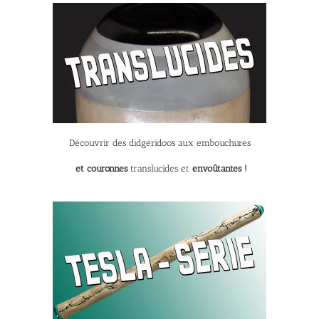
Découvrir des didgeridoos aux embouchures
et couronnes
translucides et
envoûtantes !