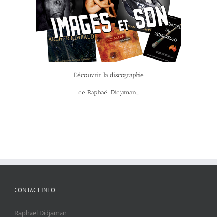
Découvrir la discographie
de Raphaël Didjaman…
CONTACT INFO
Raphaël Didjaman