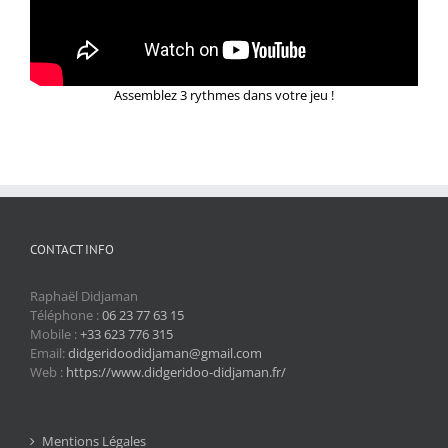
Assemblez 3 rythmes dans votre jeu !
CONTACT INFO
Raphaël Didjaman
Téléphone :
06 23 77 63 15
Mobile :
+33 623 776 315
Email:
didgeridoodidjaman@gmail.com
Web :
https://www.didgeridoo-didjaman.fr/
Mentions Légales