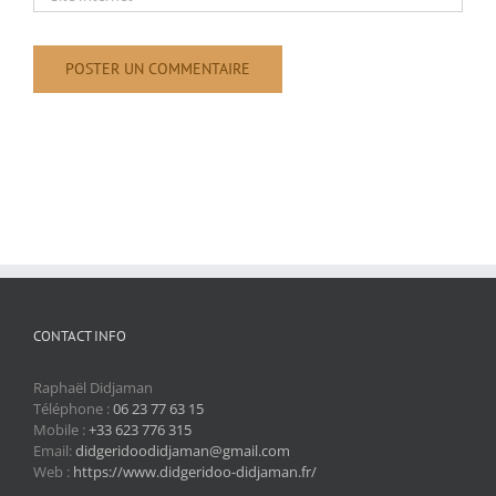
CONTACT INFO
Raphaël Didjaman
Téléphone :
06 23 77 63 15
Mobile :
+33 623 776 315
Email:
didgeridoodidjaman@gmail.com
Web :
https://www.didgeridoo-didjaman.fr/