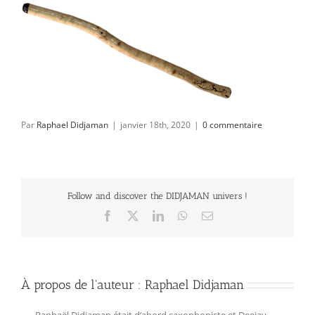
Par
Raphael Didjaman
|
janvier 18th, 2020
|
0 commentaire
Follow and discover the DIDJAMAN univers !
Facebook
X
LinkedIn
WhatsApp
Email
À propos de l'auteur :
Raphael Didjaman
Raphaël Didjaman était d’abord saxophoniste et Deejay