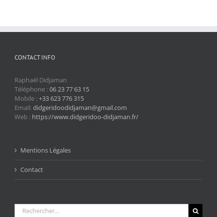
CONTACT INFO
Raphaël Didjaman
Téléphone :
06 23 77 63 15
Mobile :
+33 623 776 315
Email:
didgeridoodidjaman@gmail.com
Web :
https://www.didgeridoo-didjaman.fr/
Mentions Légales
Contact
Rechercher: