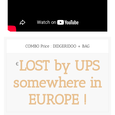
COMBO Price : DIDGERIDOO + BAG
LOST by UPS
€
somewhere in
EUROPE !