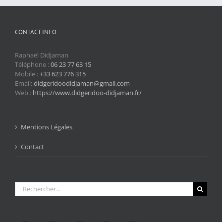
CONTACT INFO
Raphaël Didjaman
Téléphone :
06 23 77 63 15
Mobile :
+33 623 776 315
Email:
didgeridoodidjaman@gmail.com
Web :
https://www.didgeridoo-didjaman.fr/
Mentions Légales
Contact
Rechercher: