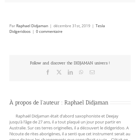
Par
Raphael Didjaman
|
décembre 31st, 2019
|
Tesla
Didgeridoos
|
0 commentaire
Follow and discover the DIDJAMAN univers !
Facebook
X
LinkedIn
WhatsApp
Email
À propos de l'auteur :
Raphael Didjaman
Raphaël Didjaman était d’abord saxophoniste et Deejay
jusqu’à l’âge de 27 ans, il a tout plaqué un jour pour partir en
Australie. Sur ces terres originelles, il a découvert le didgeridoo. A
l‘écoute de rites aborigènes, il a senti que cet instrument serait au
cœur de tous les changements que connaîtrait sa vie… C‘était en