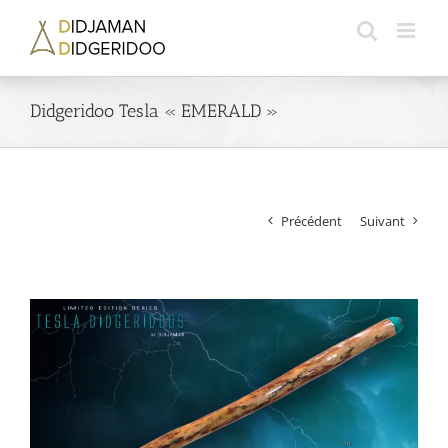
Passer
au
contenu
Didgeridoo Tesla « EMERALD »
Précédent
Suivant
Voir
l'image
agrandie