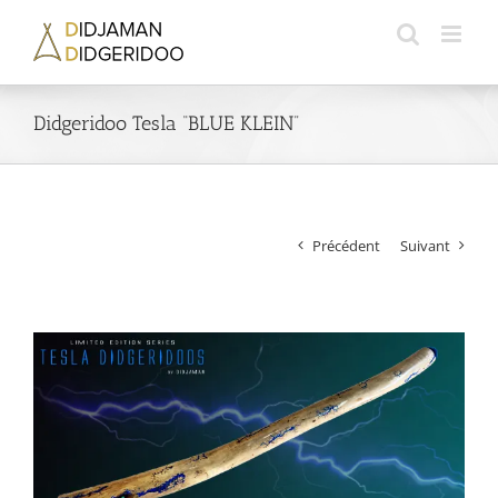
Passer
au
contenu
Didgeridoo Tesla “BLUE KLEIN”
Précédent
Suivant
Voir
l'image
agrandie