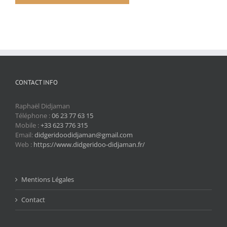
CONTACT INFO
Raphaël Didjaman
Téléphone :
06 23 77 63 15
Mobile :
+33 623 776 315
Email:
didgeridoodidjaman@gmail.com
Web :
https://www.didgeridoo-didjaman.fr/
Mentions Légales
Contact