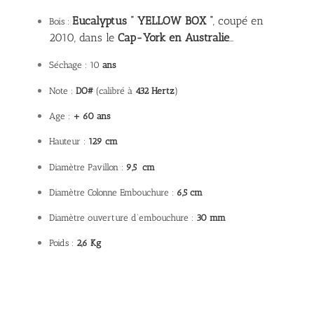
Eucalyptus ” YELLOW BOX “
, coupé en
Bois :
2010, dans le
Cap-York en Australie
…
Séchage : 10
ans
Note :
DO#
(calibré à
432 Hertz
)
Age :
+ 60 ans
Hauteur :
129 cm
Diamètre Pavillon :
9,5 cm
Diamètre Colonne Embouchure :
6,5 cm
Diamètre ouverture d’embouchure :
30 mm
Poids :
2,6 Kg