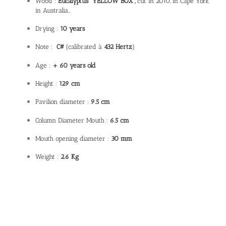
Wood :
Eucalyptus ”YELLOW BOX“,
cut in 2010, in Cape York
in Australia…
Drying :
10 years
Note :
C#
(calibrated à
432 Hertz
)
Age :
+ 60 years old
Height :
129 cm
Pavilion diameter :
9.5 cm
Column Diameter Mouth :
6.5 cm
Mouth opening diameter :
30 mm
Weight :
2.6 Kg