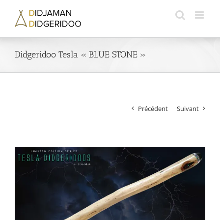
Passer
au
contenu
Didgeridoo Tesla « BLUE STONE »
Précédent
Suivant
Voir
l'image
agrandie