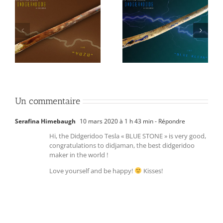
Didgeridoo Tesla “BLUE
Tesla Didgeridoo
KLEIN”
« CERES »
Un commentaire
Serafina Himebaugh
10 mars 2020 à 1 h 43 min
- Répondre
Hi, the Didgeridoo Tesla « BLUE STONE » is very good,
congratulations to didjaman, the best didgeridoo
maker in the world !
Love yourself and be happy!
Kisses!