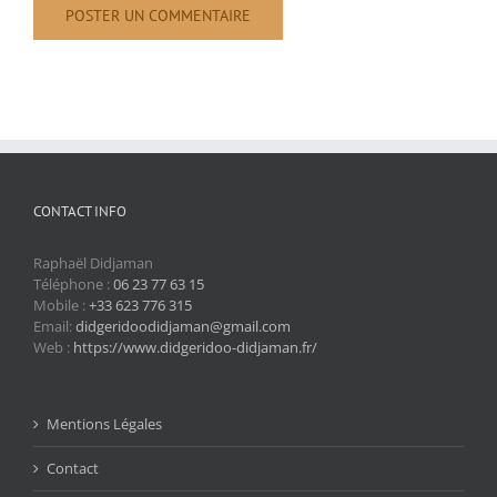
CONTACT INFO
Raphaël Didjaman
Téléphone :
06 23 77 63 15
Mobile :
+33 623 776 315
Email:
didgeridoodidjaman@gmail.com
Web :
https://www.didgeridoo-didjaman.fr/
Mentions Légales
Contact