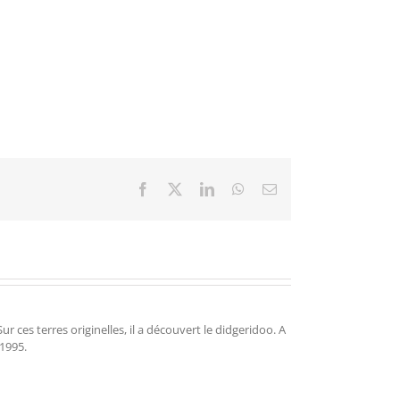
Facebook
X
LinkedIn
WhatsApp
Email
r ces terres originelles, il a découvert le didgeridoo. A
 1995.