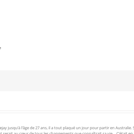
e
 jusqu’à l’âge de 27 ans, il a tout plaqué un jour pour partir en Australie. Su
ent serait au cœur de tous les changements que connaîtrait sa vie… C‘était en