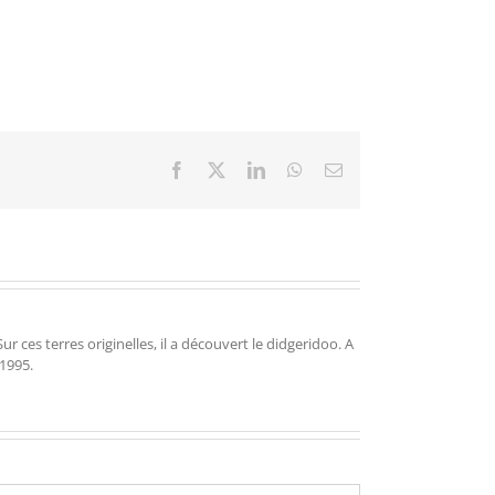
Facebook
X
LinkedIn
WhatsApp
Email
r ces terres originelles, il a découvert le didgeridoo. A
 1995.