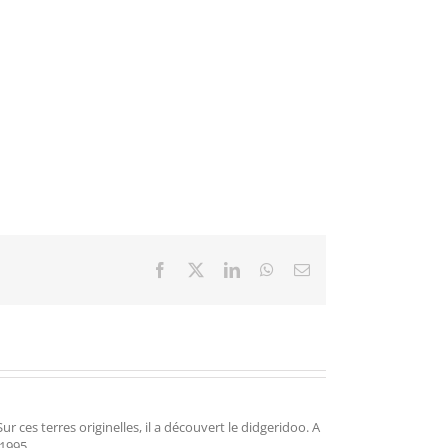
Facebook
X
LinkedIn
WhatsApp
Email
r ces terres originelles, il a découvert le didgeridoo. A
 1995.