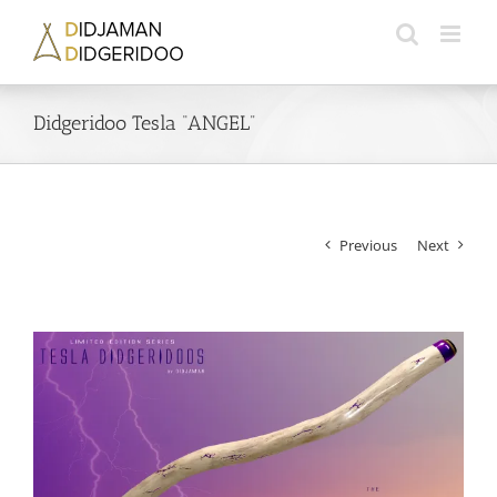
Skip
to
content
Didgeridoo Tesla “ANGEL”
Previous
Next
View
Larger
Image