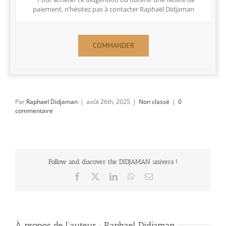
paiement, n’hésitez pas à contacter Raphaël Didjaman
COMMANDER
Par
Raphael Didjaman
|
août 26th, 2025
|
Non classé
|
0
commentaire
Follow and discover the DIDJAMAN univers !
Facebook
X
LinkedIn
WhatsApp
Email
À propos de l'auteur :
Raphael Didjaman