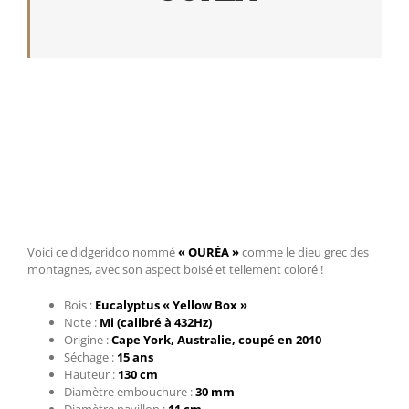
Voici ce didgeridoo nommé
« OURÉA »
comme le dieu grec des
montagnes, avec son aspect boisé et tellement coloré !
Bois :
Eucalyptus « Yellow Box »
⁠Note :
Mi (calibré à 432Hz)
Origine :
Cape York, Australie, coupé en 2010
⁠Séchage :
15 ans
⁠Hauteur :
130 cm
⁠Diamètre embouchure :
30 mm
⁠Diamètre pavillon :
11 cm