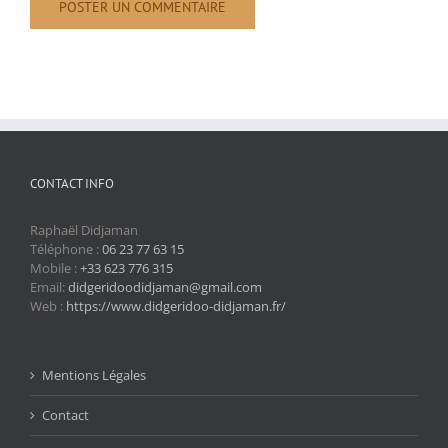
CONTACT INFO
Raphaël Didjaman
Téléphone :
06 23 77 63 15
Mobile :
+33 623 776 315
Email:
didgeridoodidjaman@gmail.com
Web :
https://www.didgeridoo-didjaman.fr/
Mentions Légales
Contact