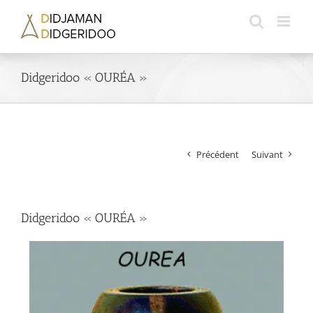
Passer
au
contenu
Didgeridoo « OURÉA »
Précédent
Suivant
Didgeridoo « OURÉA »