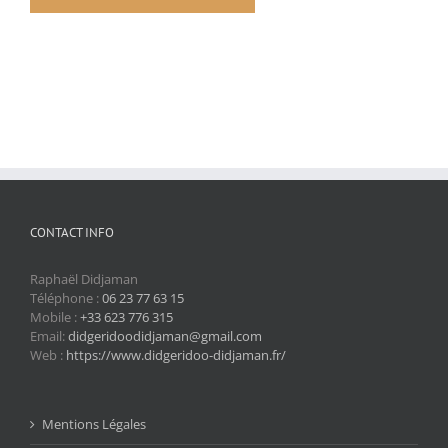
CONTACT INFO
Raphaël Didjaman
Téléphone :
06 23 77 63 15
Mobile :
+33 623 776 315
Email:
didgeridoodidjaman@gmail.com
Web :
https://www.didgeridoo-didjaman.fr/
Mentions Légales