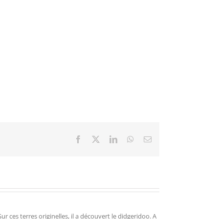
Facebook
X
LinkedIn
WhatsApp
Email
r ces terres originelles, il a découvert le didgeridoo. A