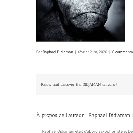
Par
Raphael Didjaman
|
février 21st, 2020
|
0 commenta
Follow and discover the DIDJAMAN univers !
À propos de l'auteur :
Raphael Didjaman
Raphaël Didjaman était d’abord saxophoniste et Deejay