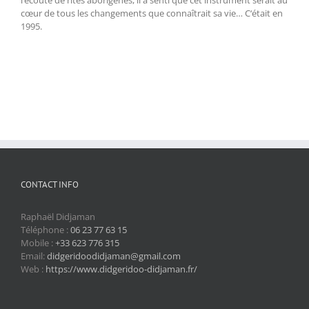
cœur de tous les changements que connaîtrait sa vie… C‘était en
1995.
CONTACT INFO
Raphaël Didjaman
Téléphone :
06 23 77 63 15
Mobile :
+33 623 776 315
Email:
didgeridoodidjaman@gmail.com
Web :
https://www.didgeridoo-didjaman.fr/