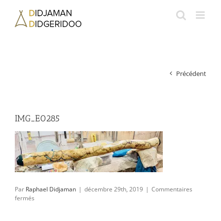
Passer
au
contenu
Précédent
IMG_E0285
Par
Raphael Didjaman
|
décembre 29th, 2019
|
Commentaires
sur
fermés
IMG_E0285