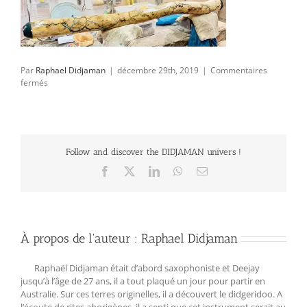
Par
Raphael Didjaman
|
décembre 29th, 2019
|
Commentaires
sur
fermés
IMG_E0285
Follow and discover the DIDJAMAN univers !
Facebook
X
LinkedIn
WhatsApp
Email
À propos de l'auteur :
Raphael Didjaman
Raphaël Didjaman était d’abord saxophoniste et Deejay
jusqu’à l’âge de 27 ans, il a tout plaqué un jour pour partir en
Australie. Sur ces terres originelles, il a découvert le didgeridoo. A
l‘écoute de rites aborigènes, il a senti que cet instrument serait au