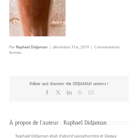
Par
Raphael Didjaman
|
décembre 31st, 2019
|
Commentaires
sur
fermés
Stardust
07
Follow and discover the DIDJAMAN univers !
Facebook
X
LinkedIn
WhatsApp
Email
À propos de l'auteur :
Raphael Didjaman
Raphaël Didjaman était d’abord saxophoniste et Deejay