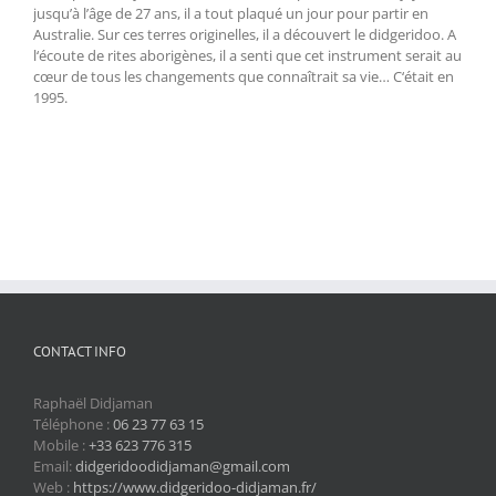
jusqu’à l’âge de 27 ans, il a tout plaqué un jour pour partir en
Australie. Sur ces terres originelles, il a découvert le didgeridoo. A
l‘écoute de rites aborigènes, il a senti que cet instrument serait au
cœur de tous les changements que connaîtrait sa vie… C‘était en
1995.
CONTACT INFO
Raphaël Didjaman
Téléphone :
06 23 77 63 15
Mobile :
+33 623 776 315
Email:
didgeridoodidjaman@gmail.com
Web :
https://www.didgeridoo-didjaman.fr/