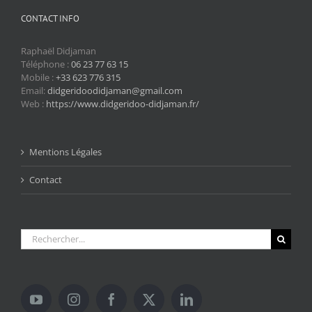
CONTACT INFO
Raphaël Didjaman
Téléphone :
06 23 77 63 15
Mobile :
+33 623 776 315
Email:
didgeridoodidjaman@gmail.com
Web :
https://www.didgeridoo-didjaman.fr/
Mentions Légales
Contact
Rechercher: