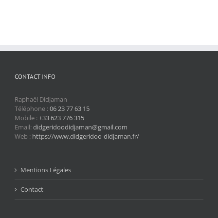
CONTACT INFO
Raphaël Didjaman
Téléphone :
06 23 77 63 15
Mobile :
+33 623 776 315
Email:
didgeridoodidjaman@gmail.com
Web :
https://www.didgeridoo-didjaman.fr/
Mentions Légales
Contact