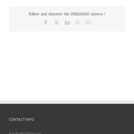
Follow and discover the DIDJAMAN univers !
Facebook
X
LinkedIn
WhatsApp
Email
CONTACT INFO
Raphaël Didjaman