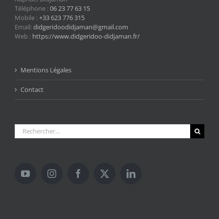
Téléphone :
06 23 77 63 15
Mobile :
+33 623 776 315
Email:
didgeridoodidjaman@gmail.com
Web :
https://www.didgeridoo-didjaman.fr/
Mentions Légales
Contact
Rechercher: