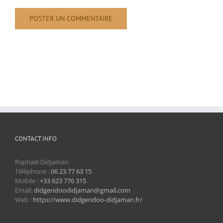
CONTACT INFO
Raphaël Didjaman
Téléphone :
06 23 77 63 15
Mobile :
+33 623 776 315
Email:
didgeridoodidjaman@gmail.com
Web :
https://www.didgeridoo-didjaman.fr/