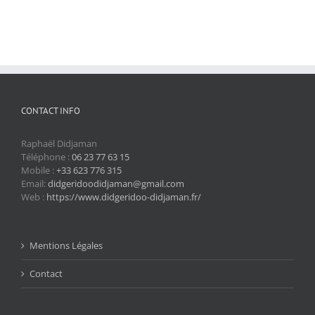
CONTACT INFO
Raphaël Didjaman
Téléphone :
06 23 77 63 15
Mobile :
+33 623 776 315
Email:
didgeridoodidjaman@gmail.com
Web :
https://www.didgeridoo-didjaman.fr/
Mentions Légales
Contact