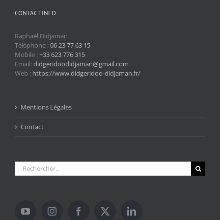
CONTACT INFO
Raphaël Didjaman
Téléphone :
06 23 77 63 15
Mobile :
+33 623 776 315
Email:
didgeridoodidjaman@gmail.com
Web :
https://www.didgeridoo-didjaman.fr/
Mentions Légales
Contact
Rechercher: