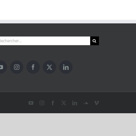
hercher:
YouTube
Instagram
Facebook
X
LinkedIn
SoundCloud
Vimeo