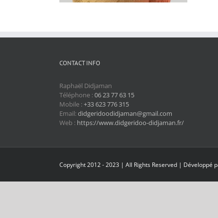
CONTACT INFO
Raphaël Didjaman
Téléphone :
06 23 77 63 15
Mobile :
+33 623 776 315
Email:
didgeridoodidjaman@gmail.com
Web :
https://www.didgeridoo-didjaman.fr/
Copyright 2012 - 2023 | All Rights Reserved | Développé 