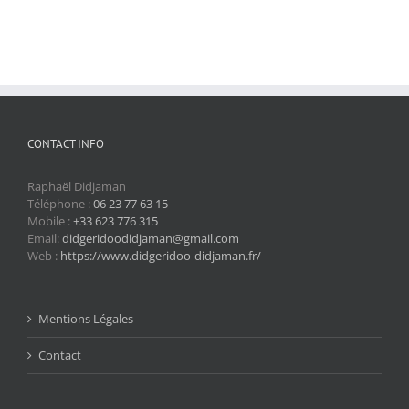
CONTACT INFO
Raphaël Didjaman
Téléphone :
06 23 77 63 15
Mobile :
+33 623 776 315
Email:
didgeridoodidjaman@gmail.com
Web :
https://www.didgeridoo-didjaman.fr/
Mentions Légales
Contact