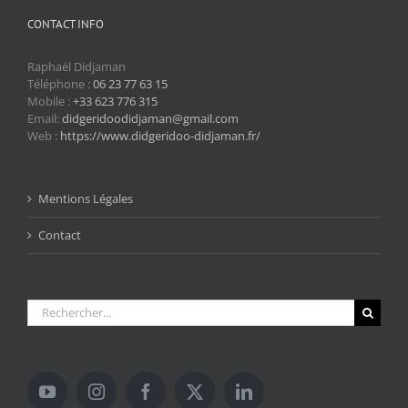
CONTACT INFO
Raphaël Didjaman
Téléphone :
06 23 77 63 15
Mobile :
+33 623 776 315
Email:
didgeridoodidjaman@gmail.com
Web :
https://www.didgeridoo-didjaman.fr/
Mentions Légales
Contact
Rechercher: