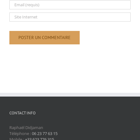
CONTACT INFO
Raphaël Didjaman
Téléphone :
06 23 77 63 15
Mobile :
+33 623 776 315