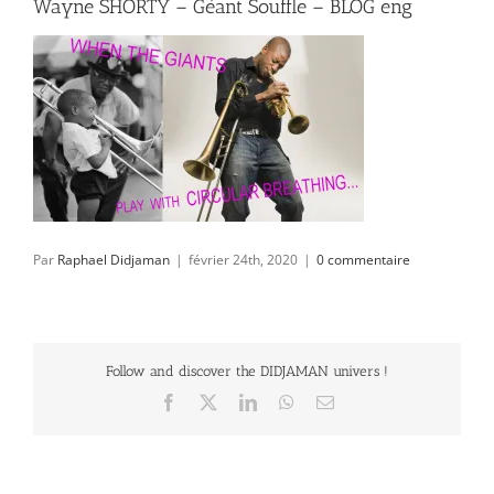
Wayne SHORTY – Géant Souffle – BLOG eng
Par
Raphael Didjaman
|
février 24th, 2020
|
0 commentaire
Follow and discover the DIDJAMAN univers !
Facebook
X
LinkedIn
WhatsApp
Email