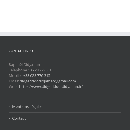
CONTACT INFO
Raphaël Didjaman
Téléphone :
06 23 77 63 15
Mobile :
+33 623 776 315
Email:
didgeridoodidjaman@gmail.com
Web :
https://www.didgeridoo-didjaman.fr/
Mentions Légales
Contact