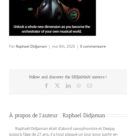
Par
Raphael Didjaman
|
mai 8th, 2020
|
0 commentaire
Follow and discover the DIDJAMAN univers !
Facebook
X
LinkedIn
WhatsApp
Email
À propos de l'auteur :
Raphael Didjaman
Raphaël Didjaman était d’abord saxophoniste et Deejay
jusqu’à l’âge de 27 ans, il a tout plaqué un jour pour partir en