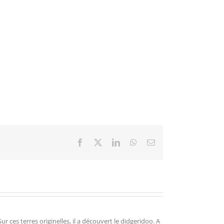
Facebook
X
LinkedIn
WhatsApp
Email
r ces terres originelles, il a découvert le didgeridoo. A