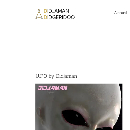
Passer
au
Accueil
contenu
U.F.O by Didjaman