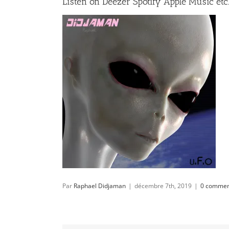
Listen on Deezer Spotify Apple Music etc
Par
Raphael Didjaman
|
décembre 7th, 2019
|
0 commen