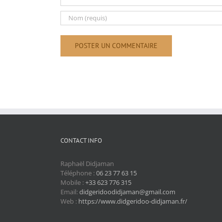
CONTACT INFO
Raphaël Didjaman
Téléphone :
06 23 77 63 15
Mobile :
+33 623 776 315
Email:
didgeridoodidjaman@gmail.com
Web :
https://www.didgeridoo-didjaman.fr/