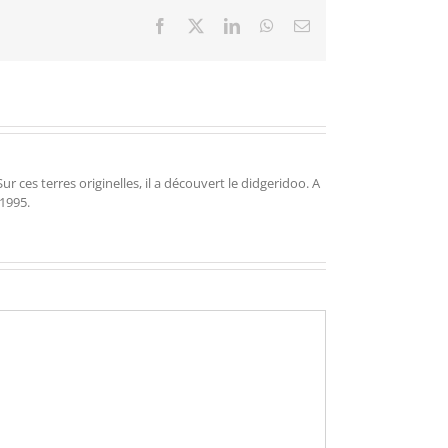
Facebook
X
LinkedIn
WhatsApp
Email
r ces terres originelles, il a découvert le didgeridoo. A
 1995.