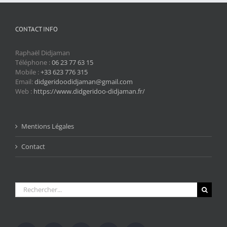
CONTACT INFO
Raphaël Didjaman
Téléphone :
06 23 77 63 15
Mobile :
+33 623 776 315
Email:
didgeridoodidjaman@gmail.com
Web :
https://www.didgeridoo-didjaman.fr/
Mentions Légales
Contact
Rechercher: