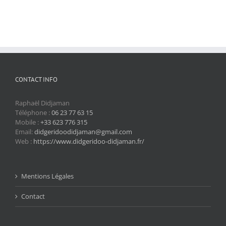
CONTACT INFO
Raphaël Didjaman
Téléphone :
06 23 77 63 15
Mobile :
+33 623 776 315
Email:
didgeridoodidjaman@gmail.com
Web :
https://www.didgeridoo-didjaman.fr/
Mentions Légales
Contact