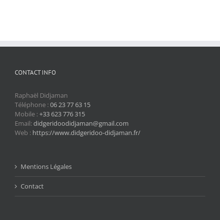
CONTACT INFO
Raphaël Didjaman
Téléphone :
06 23 77 63 15
Mobile :
+33 623 776 315
Email:
didgeridoodidjaman@gmail.com
Web :
https://www.didgeridoo-didjaman.fr/
Mentions Légales
Contact