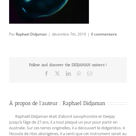
Par
Raphael Didjaman
|
décembre 7th, 2019
|
0 commentaire
Follow and discover the DIDJAMAN univers !
Facebook
X
LinkedIn
WhatsApp
Email
À propos de l'auteur :
Raphael Didjaman
Raphaël Didjaman était d’abord saxophoniste et Deejay
jusqu’à l’âge de 27 ans, il a tout plaqué un jour pour partir en
Australie. Sur ces terres originelles, il a découvert le didgeridoo. A
l‘écoute de rites aborigènes, il a senti que cet instrument serait au