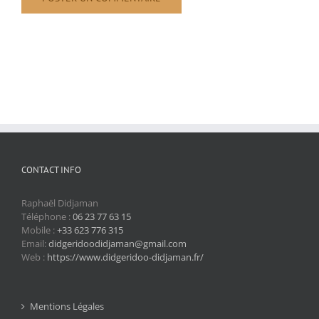
CONTACT INFO
Raphaël Didjaman
Téléphone :
06 23 77 63 15
Mobile :
+33 623 776 315
Email:
didgeridoodidjaman@gmail.com
Web :
https://www.didgeridoo-didjaman.fr/
Mentions Légales