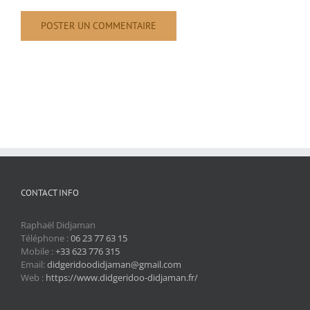
CONTACT INFO
Raphaël Didjaman
Téléphone :
06 23 77 63 15
Mobile :
+33 623 776 315
Email:
didgeridoodidjaman@gmail.com
Web :
https://www.didgeridoo-didjaman.fr/