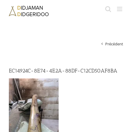
Passer
au
contenu
Précédent
EC14924C-8E74-4E2A-88DF-C12CD50AF8BA