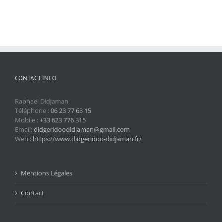
CONTACT INFO
Raphaël Didjaman
Téléphone :
06 23 77 63 15
Mobile :
+33 623 776 315
Email:
didgeridoodidjaman@gmail.com
Web :
https://www.didgeridoo-didjaman.fr/
Mentions Légales
Contact