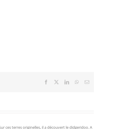
Facebook
X
LinkedIn
WhatsApp
Email
r ces terres originelles, il a découvert le didgeridoo. A