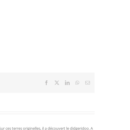
Facebook
X
LinkedIn
WhatsApp
Email
r ces terres originelles, il a découvert le didgeridoo. A