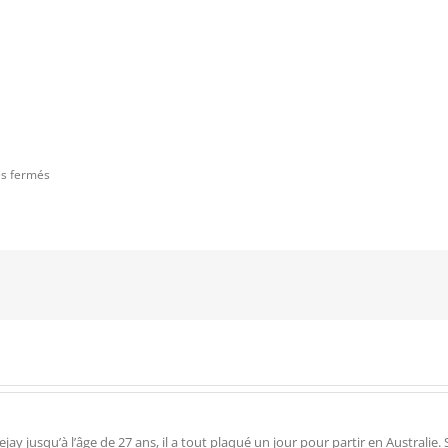
sur
s fermés
Didgeridoo
Translucent
STARDUST
by
Didjaman
 jusqu’à l’âge de 27 ans, il a tout plaqué un jour pour partir en Australie. Su