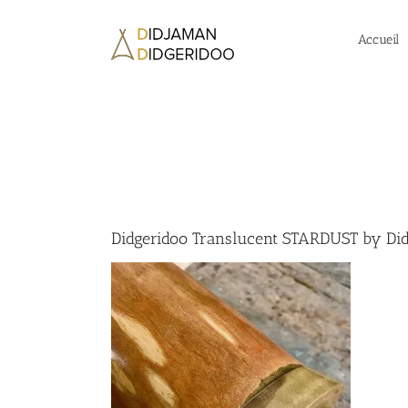
Passer
au
Accueil
contenu
Didgeridoo Translucent STARDUST by Di