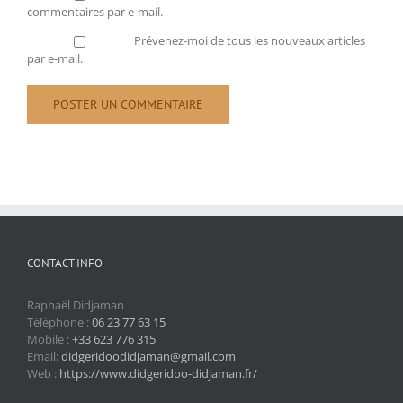
commentaires par e-mail.
Prévenez-moi de tous les nouveaux articles
par e-mail.
CONTACT INFO
Raphaël Didjaman
Téléphone :
06 23 77 63 15
Mobile :
+33 623 776 315
Email:
didgeridoodidjaman@gmail.com
Web :
https://www.didgeridoo-didjaman.fr/