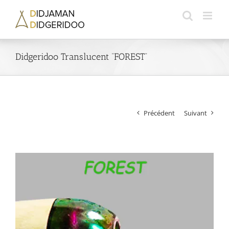
Passer
au
contenu
Didgeridoo Translucent “FOREST”
Précédent
Suivant
Voir
l'image
agrandie