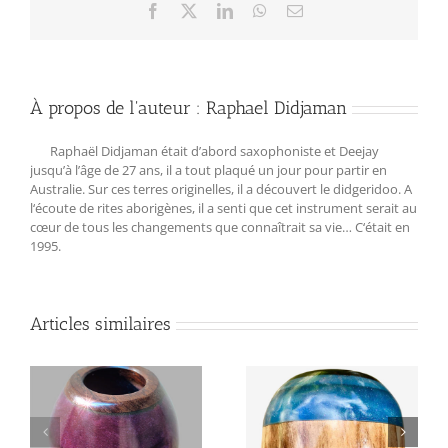
Facebook
X
LinkedIn
WhatsApp
Email
À propos de l'auteur :
Raphael Didjaman
Raphaël Didjaman était d’abord saxophoniste et Deejay
jusqu’à l’âge de 27 ans, il a tout plaqué un jour pour partir en
Australie. Sur ces terres originelles, il a découvert le didgeridoo. A
l‘écoute de rites aborigènes, il a senti que cet instrument serait au
cœur de tous les changements que connaîtrait sa vie… C‘était en
1995.
Articles similaires
de
Didgeridoo « COSMIC
Didgeridoo Translucent