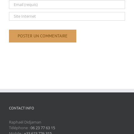
CONTACT INFO
Raphaël Didjaman
Téléphone :
06 23 77 63 15
Mobile :
+33 623 776 315