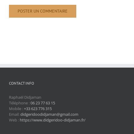
CONTACT INFO
Raphaël Didjaman
Téléphone :
06 23 77 63 15
Mobile :
+33 623 776 315
Email:
didgeridoodidjaman@gmail.com
Web :
https://www.didgeridoo-didjaman.fr/