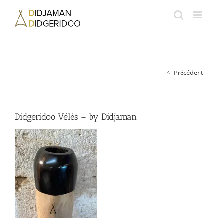
Passer
au
contenu
Précédent
Didgeridoo Vélès – by Didjaman