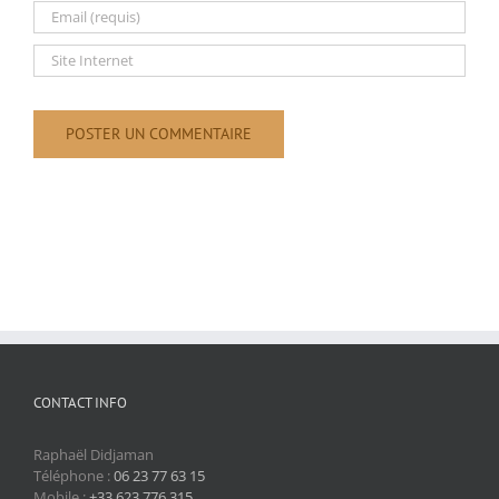
CONTACT INFO
Raphaël Didjaman
Téléphone :
06 23 77 63 15
Mobile :
+33 623 776 315