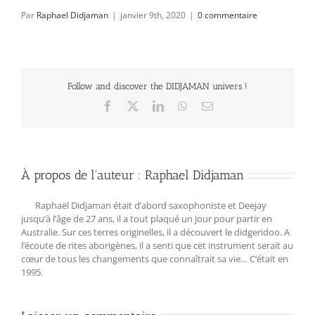
Par
Raphael Didjaman
|
janvier 9th, 2020
|
0 commentaire
Follow and discover the DIDJAMAN univers !
Facebook
X
LinkedIn
WhatsApp
Email
À propos de l'auteur :
Raphael Didjaman
Raphaël Didjaman était d’abord saxophoniste et Deejay
jusqu’à l’âge de 27 ans, il a tout plaqué un jour pour partir en
Australie. Sur ces terres originelles, il a découvert le didgeridoo. A
l‘écoute de rites aborigènes, il a senti que cet instrument serait au
cœur de tous les changements que connaîtrait sa vie… C‘était en
1995.