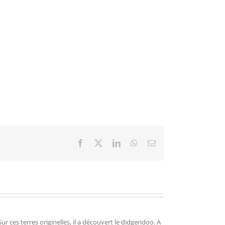
Facebook
X
LinkedIn
WhatsApp
Email
r ces terres originelles, il a découvert le didgeridoo. A