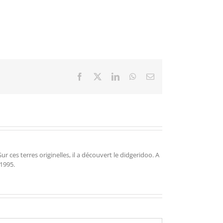
Facebook
X
LinkedIn
WhatsApp
Email
r ces terres originelles, il a découvert le didgeridoo. A
 1995.