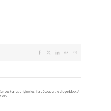
Facebook
X
LinkedIn
WhatsApp
Email
r ces terres originelles, il a découvert le didgeridoo. A
 1995.