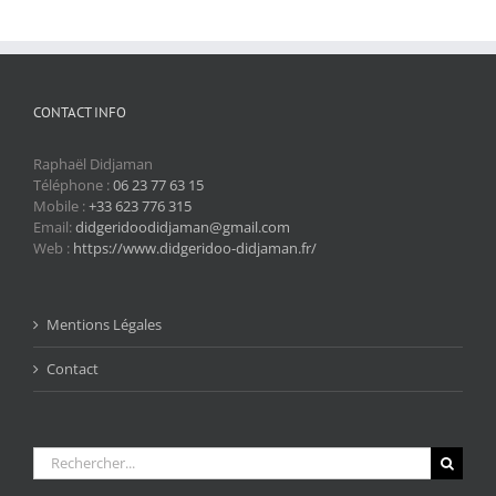
CONTACT INFO
Raphaël Didjaman
Téléphone :
06 23 77 63 15
Mobile :
+33 623 776 315
Email:
didgeridoodidjaman@gmail.com
Web :
https://www.didgeridoo-didjaman.fr/
Mentions Légales
Contact
Rechercher: