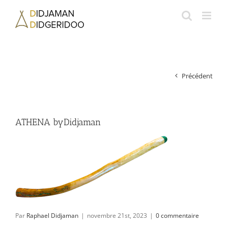
Passer
au
contenu
Précédent
ATHENA byDidjaman
Par
Raphael Didjaman
|
novembre 21st, 2023
|
0 commentaire