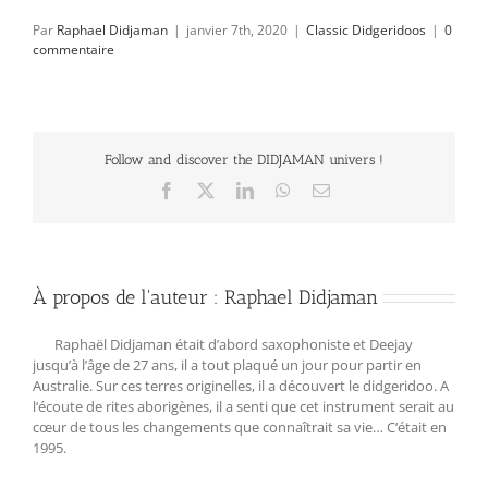
Par
Raphael Didjaman
|
janvier 7th, 2020
|
Classic Didgeridoos
|
0
commentaire
Follow and discover the DIDJAMAN univers !
Facebook
X
LinkedIn
WhatsApp
Email
À propos de l'auteur :
Raphael Didjaman
Raphaël Didjaman était d’abord saxophoniste et Deejay
jusqu’à l’âge de 27 ans, il a tout plaqué un jour pour partir en
Australie. Sur ces terres originelles, il a découvert le didgeridoo. A
l‘écoute de rites aborigènes, il a senti que cet instrument serait au
cœur de tous les changements que connaîtrait sa vie… C‘était en
1995.