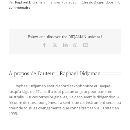
Par
Raphael Didjaman
|
janvier 7th, 2020
|
Classic Didgeridoos
|
0
commentaire
Follow and discover the DIDJAMAN univers !
Facebook
X
LinkedIn
WhatsApp
Email
À propos de l'auteur :
Raphael Didjaman
Raphaël Didjaman était d’abord saxophoniste et Deejay
jusqu’à l’âge de 27 ans, il a tout plaqué un jour pour partir en
Australie. Sur ces terres originelles, il a découvert le didgeridoo. A
l‘écoute de rites aborigènes, il a senti que cet instrument serait au
cœur de tous les changements que connaîtrait sa vie… C‘était en
1995.