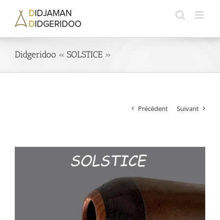
Passer
au
contenu
Didgeridoo « SOLSTICE »
Précédent
Suivant
Voir
l'image
agrandie