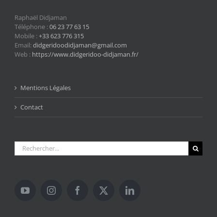
Raphaël Didjaman
Téléphone :
06 23 77 63 15
Mobile :
+33 623 776 315
Email:
didgeridoodidjaman@gmail.com
Web :
https://www.didgeridoo-didjaman.fr/
Mentions Légales
Contact
Rechercher: