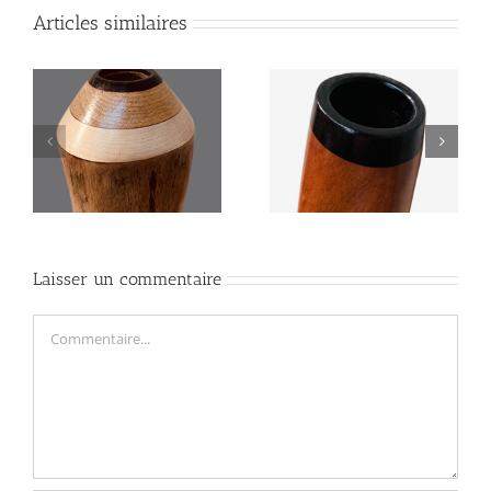
Articles similaires
Didgeridoo « le
Didgeridoo » JOLI-
«
WAVY »
COEUR «
Laisser un commentaire
Commentaire