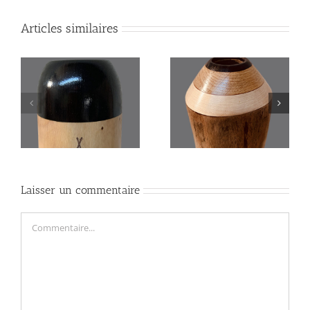
Articles similaires
EY
Didgeridoo « le
Didgeridoo » EYE «
WAVY »
Laisser un commentaire
Commentaire