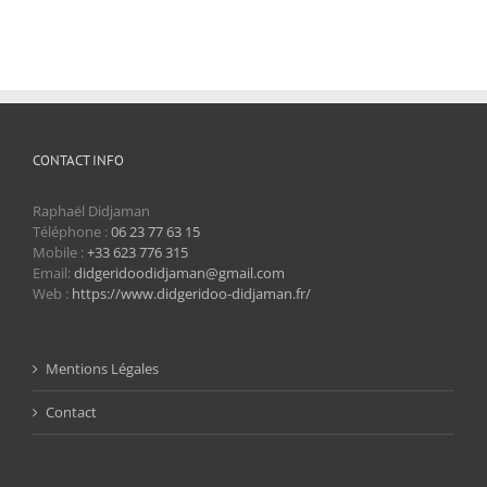
CONTACT INFO
Raphaël Didjaman
Téléphone :
06 23 77 63 15
Mobile :
+33 623 776 315
Email:
didgeridoodidjaman@gmail.com
Web :
https://www.didgeridoo-didjaman.fr/
Mentions Légales
Contact