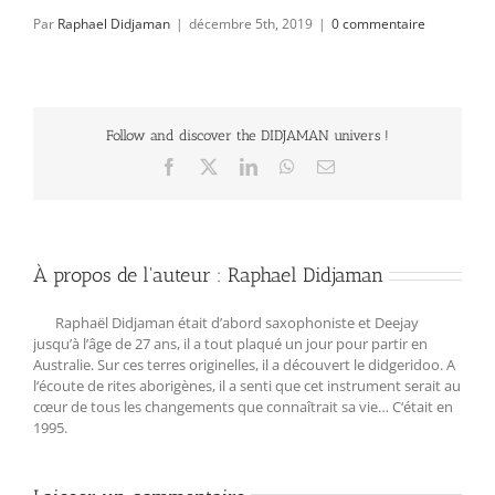
Par
Raphael Didjaman
|
décembre 5th, 2019
|
0 commentaire
Follow and discover the DIDJAMAN univers !
Facebook
X
LinkedIn
WhatsApp
Email
À propos de l'auteur :
Raphael Didjaman
Raphaël Didjaman était d’abord saxophoniste et Deejay
jusqu’à l’âge de 27 ans, il a tout plaqué un jour pour partir en
Australie. Sur ces terres originelles, il a découvert le didgeridoo. A
l‘écoute de rites aborigènes, il a senti que cet instrument serait au
cœur de tous les changements que connaîtrait sa vie… C‘était en
1995.