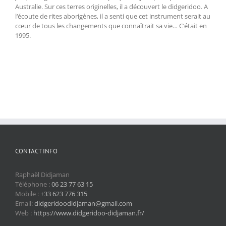
Australie. Sur ces terres originelles, il a découvert le didgeridoo. A
l‘écoute de rites aborigènes, il a senti que cet instrument serait au
cœur de tous les changements que connaîtrait sa vie… C‘était en
1995.
CONTACT INFO
Raphaël Didjaman
Téléphone :
06 23 77 63 15
Mobile :
+33 623 776 315
Email:
didgeridoodidjaman@gmail.com
Web :
https://www.didgeridoo-didjaman.fr/