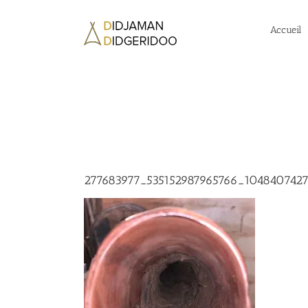
Passer
au
Accueil
contenu
277683977_535152987965766_104840742