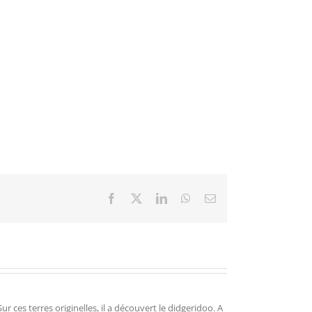
Facebook
X
LinkedIn
WhatsApp
Email
r ces terres originelles, il a découvert le didgeridoo. A