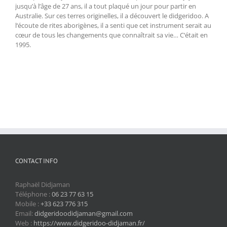
jusqu’à l’âge de 27 ans, il a tout plaqué un jour pour partir en
Australie. Sur ces terres originelles, il a découvert le didgeridoo. A
l‘écoute de rites aborigènes, il a senti que cet instrument serait au
cœur de tous les changements que connaîtrait sa vie… C‘était en
1995.
CONTACT INFO
Raphaël Didjaman
Téléphone :
06 23 77 63 15
Mobile :
+33 623 776 315
Email:
didgeridoodidjaman@gmail.com
Web :
https://www.didgeridoo-didjaman.fr/