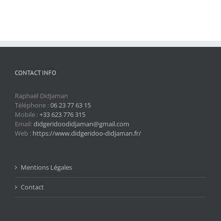
CONTACT INFO
Raphaël Didjaman
Téléphone :
06 23 77 63 15
Mobile :
+33 623 776 315
Email:
didgeridoodidjaman@gmail.com
Web :
https://www.didgeridoo-didjaman.fr/
Mentions Légales
Contact