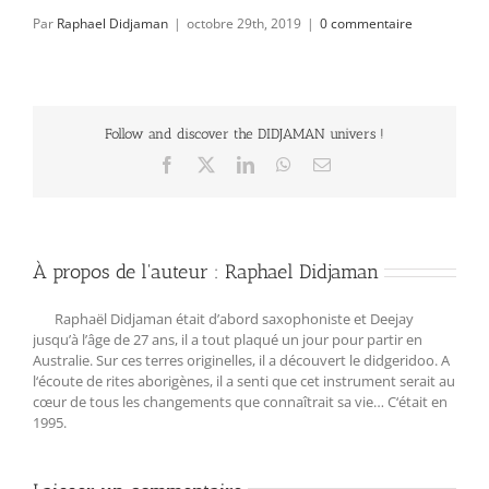
Par
Raphael Didjaman
|
octobre 29th, 2019
|
0 commentaire
Follow and discover the DIDJAMAN univers !
Facebook
X
LinkedIn
WhatsApp
Email
À propos de l'auteur :
Raphael Didjaman
Raphaël Didjaman était d’abord saxophoniste et Deejay
jusqu’à l’âge de 27 ans, il a tout plaqué un jour pour partir en
Australie. Sur ces terres originelles, il a découvert le didgeridoo. A
l‘écoute de rites aborigènes, il a senti que cet instrument serait au
cœur de tous les changements que connaîtrait sa vie… C‘était en
1995.