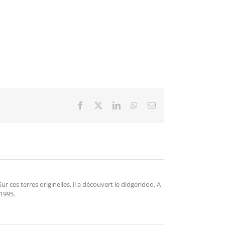
Facebook
X
LinkedIn
WhatsApp
Email
r ces terres originelles, il a découvert le didgeridoo. A
 1995.