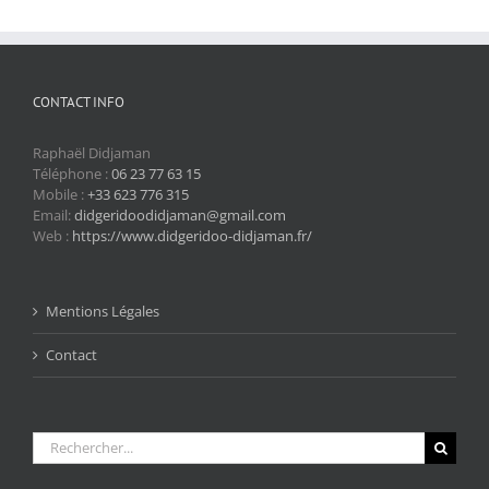
CONTACT INFO
Raphaël Didjaman
Téléphone :
06 23 77 63 15
Mobile :
+33 623 776 315
Email:
didgeridoodidjaman@gmail.com
Web :
https://www.didgeridoo-didjaman.fr/
Mentions Légales
Contact
Rechercher: